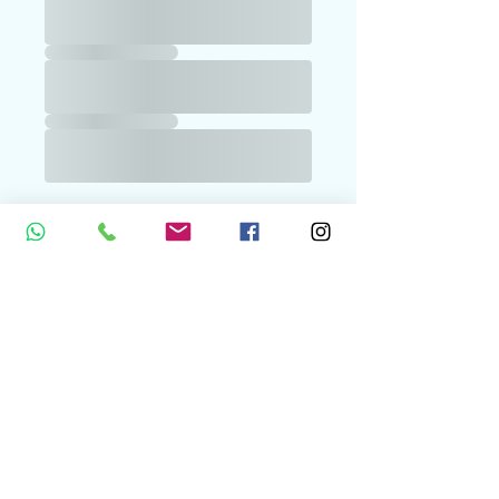
Weiter zur Kasse
Zusätzliche Steuern und Gebühren
können ggf. an der Kasse anfallen.
Mindful Performance
☆
Academy
☆
Sport- Mental- &