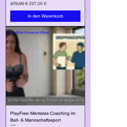
Standardpreis
Sale-Preis
379,00 €
297,00 €
In den Warenkorb
Mit Abschlusszertifikat
PlayFree: Mentales Coaching im
Ball- & Mannschaftssport