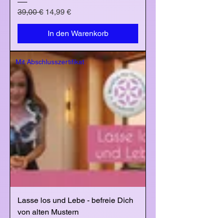
Standardpreis
Sale-Preis
39,00 €
14,99 €
In den Warenkorb
Mit Abschlusszertifikat
Lasse los und Lebe - befreie Dich
von alten Mustern