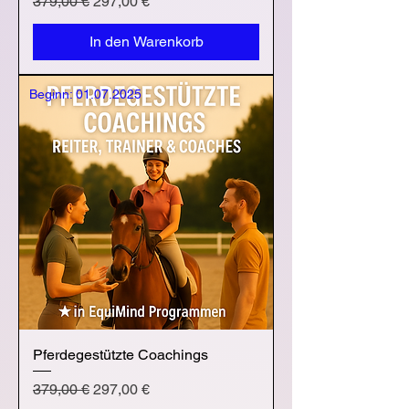
Standardpreis
Sale-Preis
379,00 €
297,00 €
In den Warenkorb
Beginn: 01.07.2025
Pferdegestützte Coachings
Standardpreis
Sale-Preis
379,00 €
297,00 €