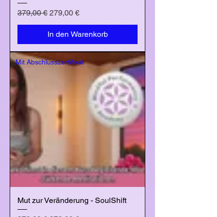
Standardpreis
Sale-Preis
379,00 €
279,00 €
In den Warenkorb
Mit Abschlusszertifikat
Mut zur Veränderung - SoulShift