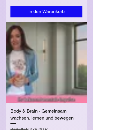
In den Warenkorb
Body & Brain - Gemeinsam
wachsen, lernen und bewegen
Standardpreis
Sale-Preis
379,00 €
279,00 €