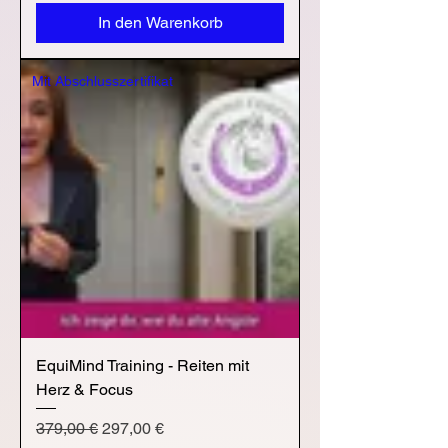
In den Warenkorb
Mit Abschlusszertifikat
EquiMind Training - Reiten mit
Herz & Focus
Standardpreis
Sale-Preis
379,00 €
297,00 €