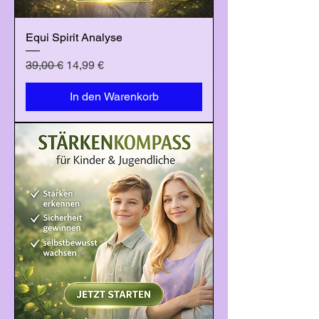
Equi Spirit Analyse
Standardpreis
Sale-Preis
39,00 €
14,99 €
In den Warenkorb