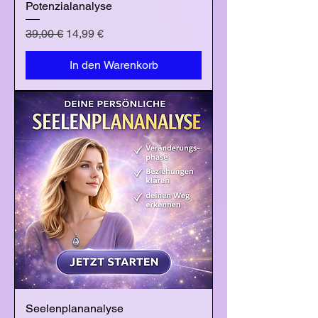
Potenzialanalyse
Standardpreis
Sale-Preis
39,00 €
14,99 €
In den Warenkorb
Seelenplananalyse