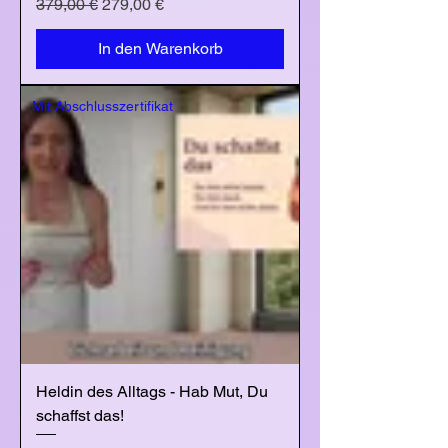
Standardpreis
Sale-Preis
379,00 €
279,00 €
In den Warenkorb
Mit Abschlusszertifikat
Heldin des Alltags - Hab Mut, Du
schaffst das!