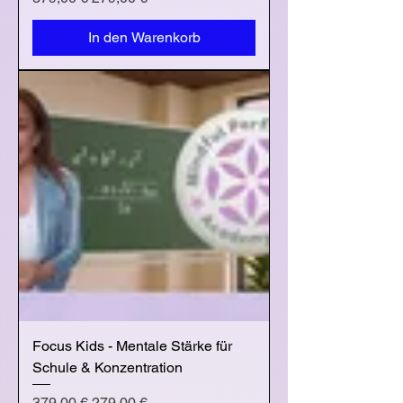
In den Warenkorb
Focus Kids - Mentale Stärke für
Schule & Konzentration
Standardpreis
Sale-Preis
379,00 €
279,00 €