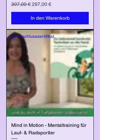
Standardpreis
Sale-Preis
397,00 €
297,00 €
In den Warenkorb
Mit Abschlusszertifikat
Mind in Motion - Mentaltraining für
Lauf- & Radsportler