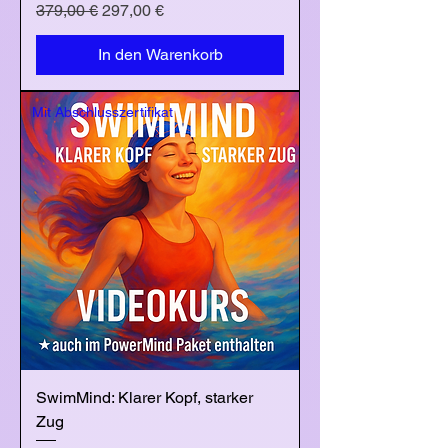
Standardpreis
Sale-Preis
379,00 €
297,00 €
In den Warenkorb
Mit Abschlusszertifikat
SwimMind: Klarer Kopf, starker
Zug