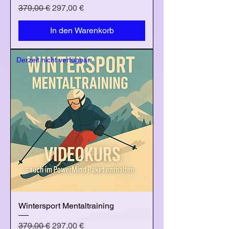
Standardpreis
Sale-Preis
379,00 €
297,00 €
In den Warenkorb
Derzeit nicht verfügbar
Wintersport Mentaltraining
Standardpreis
Sale-Preis
379,00 €
297,00 €