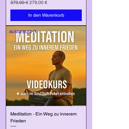
Standardpreis
Sale-Preis
379,00 €
279,00 €
In den Warenkorb
AUSGEBUCHT
Meditation - Ein Weg zu innerem
Frieden