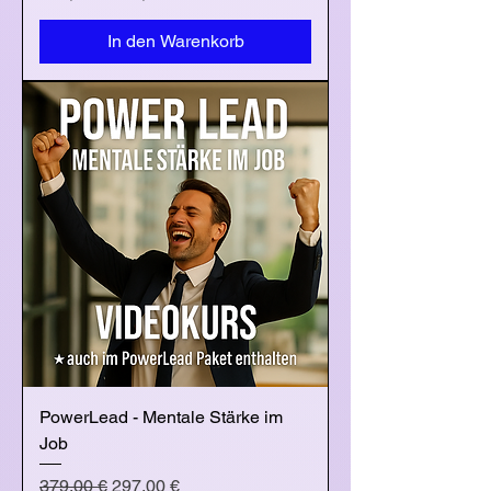
In den Warenkorb
PowerLead - Mentale Stärke im
Job
Standardpreis
Sale-Preis
379,00 €
297,00 €