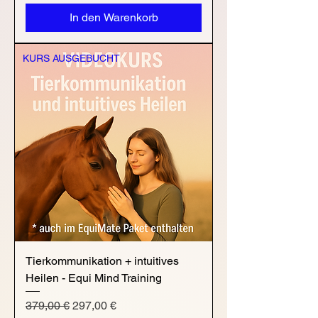
In den Warenkorb
KURS AUSGEBUCHT
Tierkommunikation + intuitives
Heilen - Equi Mind Training
Standardpreis
Sale-Preis
379,00 €
297,00 €