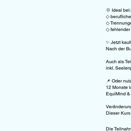
💠 Ideal bei:
◇ beruflich
◇ Trennung
◇ fehlender 
✨ Jetzt kauf
Nach der Bu
Auch als Te
inkl. Seele
📌 Oder nut
12 Monate l
EquiMind & 
Veränderung
Die Teilnah