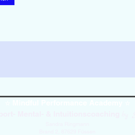
Mindful Performance Academy
☆
☆
port- Mental- & Intuitionscoaching
by 
Sandra Ringmann
Brand 2, 87629 Füssen