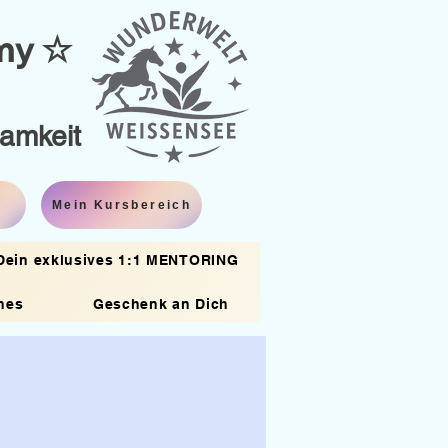
emy ☆
samkeit
Mein Kursbereich
Dein exklusives 1:1 MENTORING
hes
Geschenk an Dich