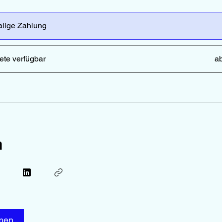
lige Zahlung
ete verfügbar
a
n
men