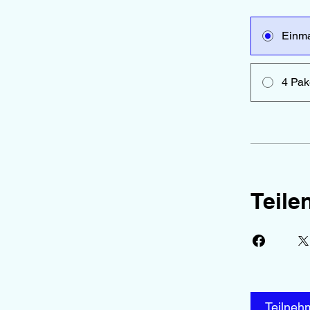
Einma
4 Pak
Teile
Teilneh