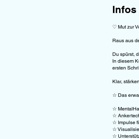
Infos
♡ Mut zur 
Raus aus de
Du spürst, 
In diesem K
ersten Schri
Klar, stärke
☆ Das erwar
☆ MentalHac
☆ Ankertech
☆ Impulse f
☆ Visualisi
☆ Unterstüt