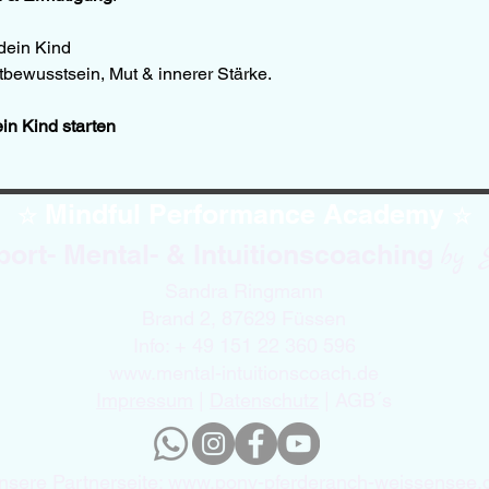
dein Kind
bewusstsein, Mut & innerer Stärke.
in Kind starten
Mindful Performance Academy
☆
☆
port- Mental- & Intuitionscoaching
by 
Sandra Ringmann
Brand 2, 87629 Füssen
Info: + 49 151 22 360 596
www.mental-intuitionscoach.de
Impressum
|
Datenschutz
| AGB´s
nsere Partnerseite:
www.pony-pferderanch-weissensee.