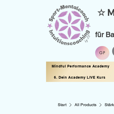
☆ M
für B
GP
Mindful Performance Academy
6. Dein Academy LIVE Kurs
Start
All Products
Stär