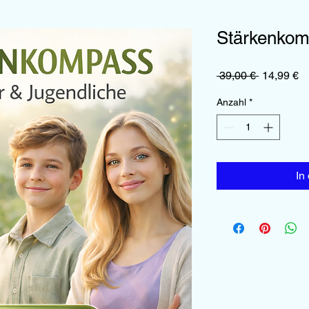
Stärkenko
Standardp
Sa
 39,00 € 
14,99 €
Pr
Anzahl
*
In