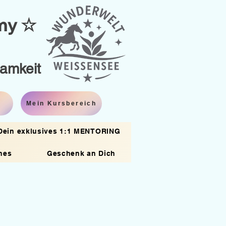
emy ☆
samkeit
Mein Kursbereich
Dein exklusives 1:1 MENTORING
hes
Geschenk an Dich