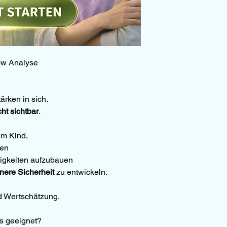
ow Analyse
ärken in sich.
cht sichtbar
.
nem Kind,
hen
higkeiten aufzubauen
nere Sicherheit
 zu entwickeln.
nd Wertschätzung.
s geeignet?