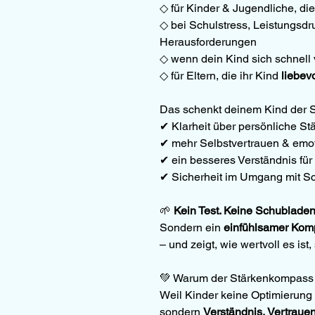
◇ für Kinder & Jugendliche, di
◇ bei Schulstress, Leistungsdr
Herausforderungen
◇ wenn dein Kind sich schnell v
◇ für Eltern, die ihr Kind 
liebevo
Das schenkt deinem Kind der
✔ Klarheit über persönliche St
✔ mehr Selbstvertrauen & emoti
✔ ein besseres Verständnis fü
✔ Sicherheit im Umgang mit Sch
🌱 
Kein Test. Keine Schubladen
Sondern ein 
einfühlsamer Kom
– und zeigt, wie wertvoll es ist, 
💚 Warum der Stärkenkompass s
Weil Kinder keine Optimierung
sondern 
Verständnis, Vertraue