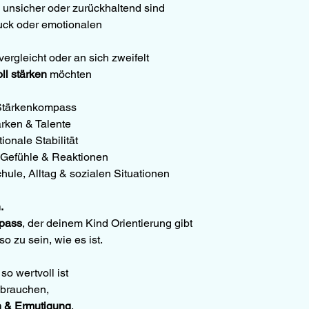
e unsicher oder zurückhaltend sind
uck oder emotionalen 
ergleicht oder an sich zweifelt
ll stärken
 möchten
 Stärkenkompass
ärken & Talente
onale Stabilität
r Gefühle & Reaktionen
ule, Alltag & sozialen Situationen
.
pass
, der deinem Kind Orientierung gibt
so zu sein, wie es ist.
o wertvoll ist
 brauchen,
n & Ermutigung
.