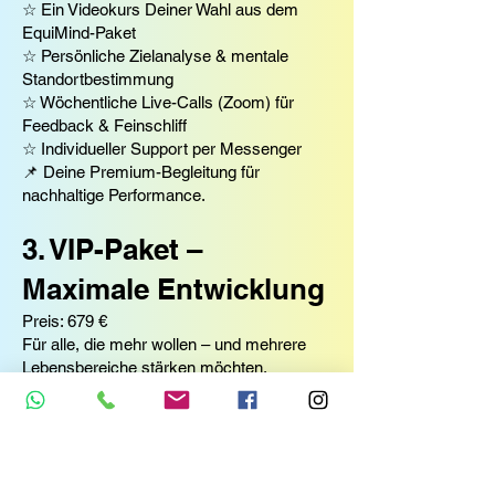
☆ Ein Videokurs Deiner Wahl aus dem
EquiMind-Paket
☆ Persönliche Zielanalyse & mentale
Standortbestimmung
☆ Wöchentliche Live-Calls (Zoom) für
Feedback & Feinschliff
☆ Individueller Support per Messenger
📌 Deine Premium-Begleitung für
nachhaltige Performance.
3. VIP-Paket –
Maximale Entwicklung
Preis: 679 €
Für alle, die mehr wollen – und mehrere
Lebensbereiche stärken möchten.
Das ist enthalten:
☆ Alles aus dem PREMIUM-Paket
☆ PLUS zwei zusätzliche Videokurse aus
dem EquiMind Programm
☆ Zugang zu exklusiven Profi-Übungen für