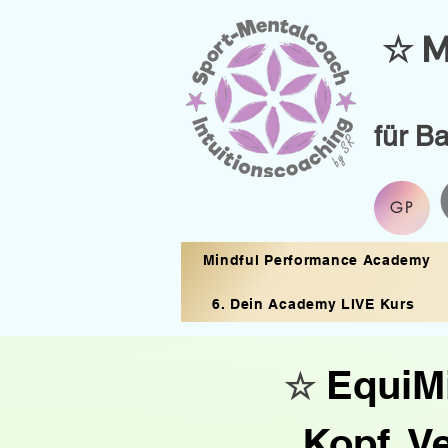
☆ M
für B
GP
Mindful Performance Academy
6. Dein Academy LIVE Kurs
EquiMi
☆
Kopf. V