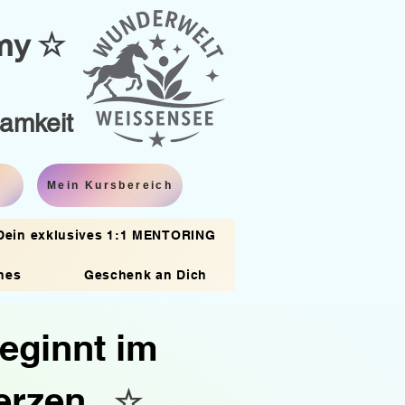
emy ☆
samkeit
Mein Kursbereich
Dein exklusives 1:1 MENTORING
hes
Geschenk an Dich
eginnt im
Herzen.
☆