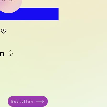
♡
t
en ♤
Bestellen