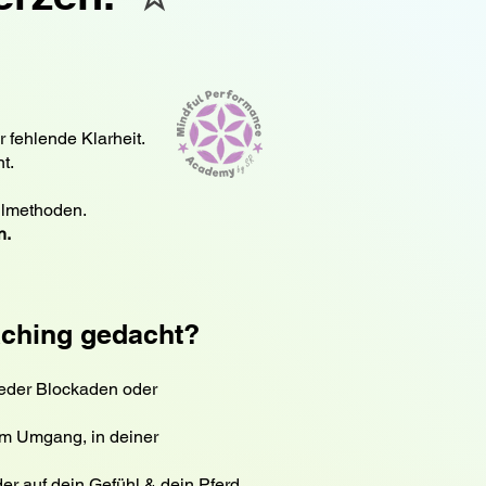
r fehlende Klarheit.
t.
ilmethoden.
n.
aching gedacht?
ieder Blockaden oder
 im Umgang, in deiner
der auf dein Gefühl & dein Pferd