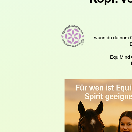
wenn du deinem Gef
D
EquiMind C