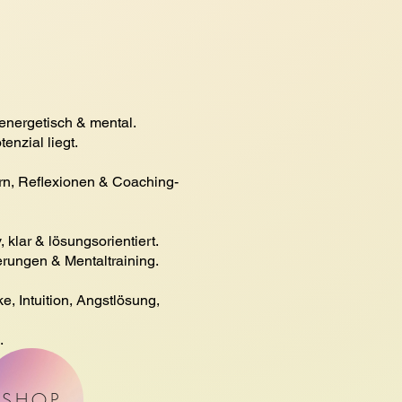
 energetisch & mental.
enzial liegt.
rn, Reflexionen & Coaching-
, klar & lösungsorientiert.
erungen & Mentaltraining.
, Intuition, Angstlösung,
.
SHOP