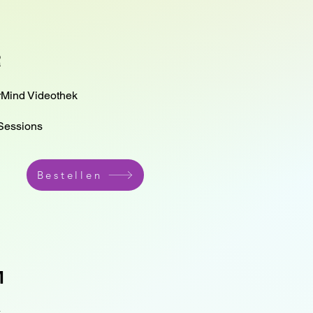
R
rMind Videothek
Sessions
Bestellen
M
k