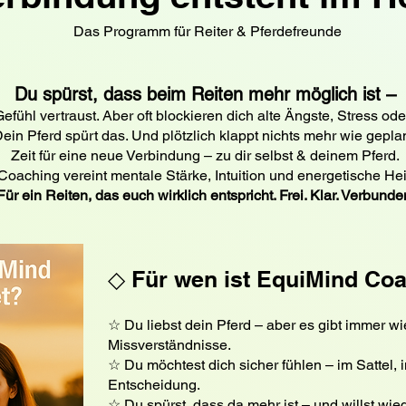
Das Programm für Reiter & Pferdefreunde
Du spürst, dass beim Reiten mehr möglich ist –
ühl vertraust. Aber oft blockieren dich alte Ängste, Stress ode
ein Pferd spürt das. Und plötzlich klappt nichts mehr wie geplan
Zeit für eine neue Verbindung – zu dir selbst & deinem Pferd.
oaching vereint mentale Stärke, Intuition und energetische He
Für ein Reiten, das euch wirklich entspricht. Frei. Klar. Verbunde
◇ Für wen ist EquiMind Co
☆ Du liebst dein Pferd – aber es gibt immer w
Missverständnisse.
☆ Du möchtest dich sicher fühlen – im Sattel,
Entscheidung.
☆ Du spürst, dass da mehr ist – und willst wie