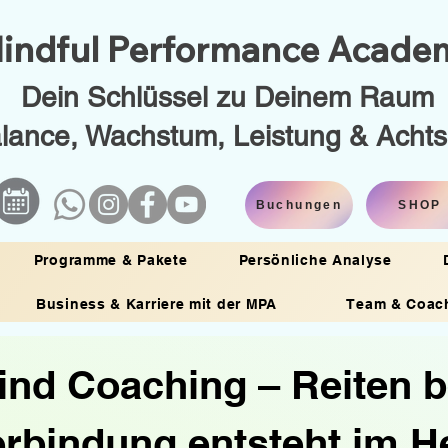
indful Performance Acad
Dein Schlüssel zu Deinem Raum
alance, Wachstum, Leistung & Acht
Buchungen
SHOP
Programme & Pakete
Persönliche Analyse
Business & Karriere mit der MPA
Team & Coac
nd Coaching – Reiten b
erbindung entsteht im 